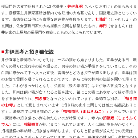
桜田門外の変で暗殺された13 代藩主・
井伊直弼
（いい なおすけ）の墓もありま
す。彦根藩主井伊家墓所は都内でも屈指の大名墓であり、国指定史跡となってい
ます。豪徳寺には他にも貴重な建造物が多数あります。
社務所
（しゃむしょ）の
玄関は、佐倉藩堀田家の大名屋敷の玄関を移築したもの。
赤門
（せきもん）は、
井伊家の上屋敷の長屋門を移築したものと伝えられています。
■
井伊直孝と招き猫伝説
井伊直孝と豪徳寺のつながりは、一匹の猫から始まりました。直孝がある日、鷹
狩りの帰りに荒れ寺の前を通ると、お寺の飼い猫が手招きをしていました。その
白猫に導かれて中へ入った直後、雷鳴がとどろき夕立が降り出します。直孝は猫
のお陰で雷雨を避けられることができて、さらに寺の和尚の法話を聞いて帰りま
した。これがきっかけとなり、弘徳院（後の豪徳寺）は井伊家の菩提寺となりま
した。和尚は飼い猫が亡くなると墓を建て、後にこの猫にあやかって猫が手招き
をする像が作られ、
招き猫
となったといわれています。豪徳寺は別名、
「招き猫
のお寺」
として親しまれています（招き猫の由来に関しては他にも諸説ありま
す）。豪徳寺では招き猫のことを
「招福猫児（まねきねこ）」
と呼んでいます
（豪徳寺の招き猫は小判を持たないのが特徴です）。寺内の
招福殿（しょうふく
でん）
には、
招福観音
が祀（まつ）られています。人々は願い事をがかなうと、
招福堂横の奉納所に招き猫を奉納します。ずらりと招き猫が並んだその光景は、
人気のフォトスポットとなっています。ちなみに、井伊家の城下町・彦根市のゆ