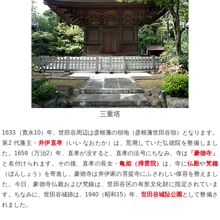
三重塔
1633（寛永10）年、世田谷周辺は彦根藩の領地（彦根藩世田谷領）となります。
第2 代藩主・
井伊直孝
（いい なおたか）は、荒廃していた弘徳院を整備しまし
た。1659（万治2）年、直孝が没すると、直孝の法号にちなみ、寺は
「豪徳寺」
と名付けられます。その後、直孝の長女・
亀姫（掃雲院）
は、寺に
仏殿
や
梵鐘
（ぼんしょう）を寄進し、豪徳寺は井伊家の菩提寺にふさわしい偉容を整えまし
た。今日、豪徳寺仏殿および梵鐘は、世田谷区の有形文化財に指定されていま
す。ちなみに、世田谷城跡は、1940（昭和15）年、
世田谷城阯公園
として整備さ
れました。