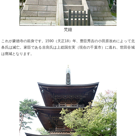
梵鐘
これが豪徳寺の前身です。1590（天正18）年、豊臣秀吉の小田原攻めによって北
条氏は滅亡。家臣である吉良氏は上総国生実（現在の千葉市）に逃れ、世田谷城
は廃城となります。