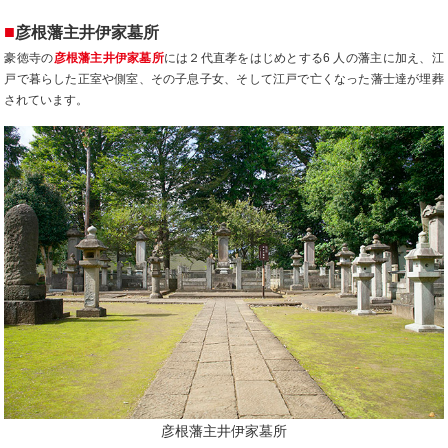
■
彦根藩主井伊家墓所
豪徳寺の
彦根藩主井伊家墓所
には２代直孝をはじめとする6 人の藩主に加え、江
戸で暮らした正室や側室、その子息子女、そして江戸で亡くなった藩士達が埋葬
されています。
彦根藩主井伊家墓所