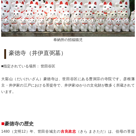
奉納所の招福猫児
豪徳寺（井伊直弼墓）
■指定されている場所： 世田谷区
大谿山（だいけいざん）豪徳寺は、世田谷区にある曹洞宗の寺院です。彦根藩
主・井伊家の江戸における菩提寺で、井伊家ゆかりの文化財が数多く所蔵されて
います。
■
豪徳寺の歴史
1480（文明12）年、世田谷城主の
吉良政忠
（きら まさただ）は、伯母の菩提