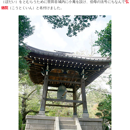
（ぼだい）をとむらうために世田谷城内に小庵を設け、伯母の法号にちなんで
弘
徳院
（こうとくいん）と名付けました。