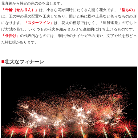
花直後から特定の色の炎を出します。
「千輪（せんりん）」
は、小さな花が同時にたくさん開く花火です。
「型もの」
は、玉の中の星の配置を工夫してあり、開いた時に蝶や土星など色々なものの形
になります。
「スターマイン」
は、花火の種類ではなく、「速射連発」の打ち上
げ方法を指し、いくつもの花火を組み合わせて連続的に打ち上げるものです。
「仕掛け」
の代表的なものには、網仕掛のナイヤガラの滝や、文字や絵を形どっ
た枠仕掛があります。
■
壮大なフィナーレ