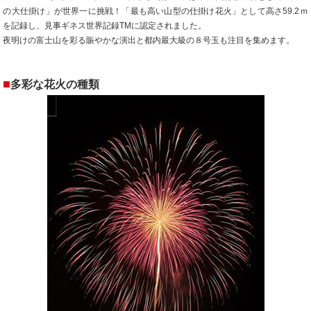
の大仕掛け」が世界一に挑戦！「最も高い山型の仕掛け花火」として高さ59.2ｍ
を記録し、見事ギネス世界記録TMに認定されました。
夜明けの富士山を彩る賑やかな演出と都内最大級の８号玉も注目を集めます。
■
多彩な花火の種類