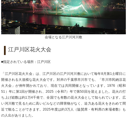
会場となる江戸川河川敷
江戸川区花火大会
■指定されている場所：江戸川区
「江戸川区花火大会」は、江戸川区の江戸川河川敷において毎年8月第1土曜日に
開催される大規模な花火大会です。対岸の千葉県市川市でも、「市川市民納涼花
火大会」が例年開かれており、現在では共同開催となっています。1976（昭和
51）年に第1回が開催され、2025（令和7）年で第50回を迎えました。花火の打
ち上げ総数は約1万4千発で、全国でも有数の花火大会として知られています。広
い河川敷で見るために高いビルなどの障害物がなく、迫力ある花火をきわめて間
近で観ることができます。2025年度は約3万人（協賛席・有料席の来場者数）も
の人出がありました。