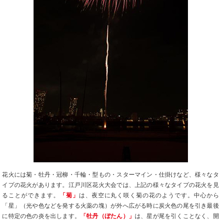
花火には菊・牡丹・冠柳・千輪・型もの・スターマイン・仕掛けなど、様々なタ
イプの花火があります。江戸川区花火大会では、上記の様々なタイプの花火を見
ることができます。
「菊」
は、夜空に丸く咲く菊の花のようです。中心から
「星」（光や色などを発する火薬の塊）が外へ広がる時に炭火色の尾を引き最後
に特定の色の炎を出します。
「牡丹（ぼたん）」
は、星が尾を引くことなく、開