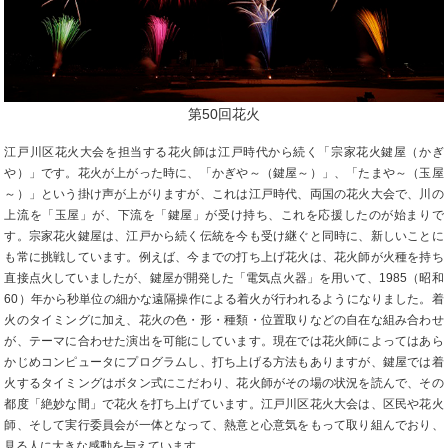
第50回花火
江戸川区花火大会を担当する花火師は江戸時代から続く「宗家花火鍵屋（かぎ
や）」です。花火が上がった時に、「かぎや～（鍵屋～）」、「たまや～（玉屋
～）」という掛け声が上がりますが、これは江戸時代、両国の花火大会で、川の
上流を「玉屋」が、下流を「鍵屋」が受け持ち、これを応援したのが始まりで
す。宗家花火鍵屋は、江戸から続く伝統を今も受け継ぐと同時に、新しいことに
も常に挑戦しています。例えば、今までの打ち上げ花火は、花火師が火種を持ち
直接点火していましたが、鍵屋が開発した「電気点火器」を用いて、1985（昭和
60）年から秒単位の細かな遠隔操作による着火が行われるようになりました。着
火のタイミングに加え、花火の色・形・種類・位置取りなどの自在な組み合わせ
が、テーマに合わせた演出を可能にしています。現在では花火師によってはあら
かじめコンピュータにプログラムし、打ち上げる方法もありますが、鍵屋では着
火するタイミングはボタン式にこだわり、花火師がその場の状況を読んで、その
都度「絶妙な間」で花火を打ち上げています。江戸川区花火大会は、区民や花火
師、そして実行委員会が一体となって、熱意と心意気をもって取り組んでおり、
見る人に大きな感動を与えています。