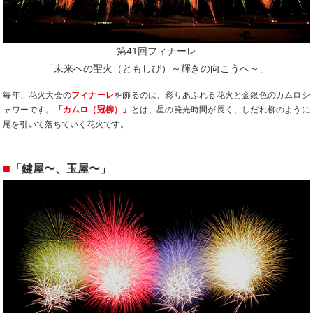
第41回フィナーレ
「未来への聖火（ともしび）～輝きの向こうへ～」
毎年、花火大会の
フィナーレ
を飾るのは、彩りあふれる花火と金銀色のカムロシ
ャワーです。
「カムロ（冠柳）」
とは、星の発光時間が長く、しだれ柳のように
尾を引いて落ちていく花火です。
■
「鍵屋〜、玉屋〜」