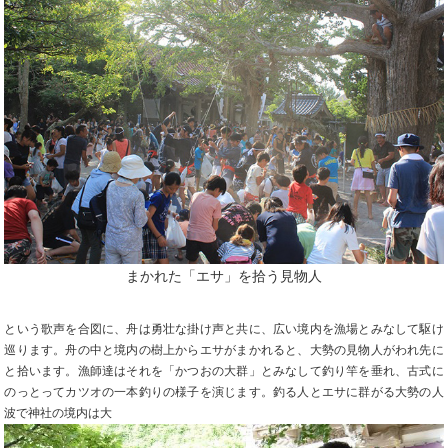
まかれた「エサ」を拾う見物人
という歌声を合図に、舟は勇壮な掛け声と共に、広い境内を漁場とみなして駆け
巡ります。舟の中と境内の樹上からエサがまかれると、大勢の見物人がわれ先に
と拾います。漁師達はそれを「かつおの大群」とみなして釣り竿を垂れ、古式に
のっとってカツオの一本釣りの様子を演じます。釣る人とエサに群がる大勢の人
波で神社の境内は大