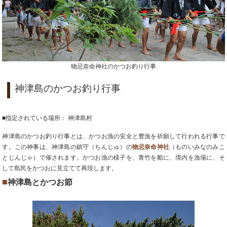
物忌奈命神社のかつお釣り行事
神津島のかつお釣り行事
■指定されている場所： 神津島村
神津島のかつお釣り行事とは、かつお漁の安全と豊漁を祈願して行われる行事で
す。この神事は、神津島の鎮守（ちんじゅ）の
物忌奈命神社
（ものいみなのみこ
とじんじゃ）で催されます。かつお漁の様子を、青竹を船に、境内を漁場に、そ
して島民をかつおに見立てて再現します。
■
神津島とかつお節