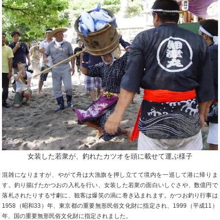
女装した若衆が、釣れたカツオを頭に載せて運ぶ様子
混雑になりますが、やがて舟は大漁旗を押し立てて境内を一巡して港に帰りま
す。釣り揚げたかつおの入札を行い、女装した若衆の面白いしぐさや、数億円で
落札されたりする寸劇に、観客は爆笑の渦に巻き込まれます。かつお釣り行事は
1958（昭和33）年、東京都の重要無形民俗文化財に指定され、1999（平成11）
年、国の重要無形民俗文化財に指定されました。