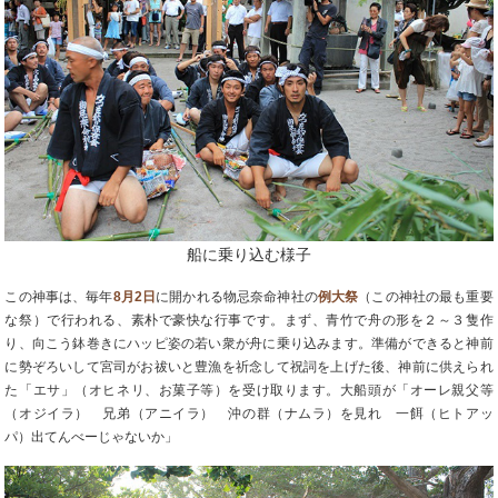
船に乗り込む様子
この神事は、毎年
8月2日
に開かれる物忌奈命神社の
例大祭
（この神社の最も重要
な祭）で行われる、素朴で豪快な行事です。まず、青竹で舟の形を２～３隻作
り、向こう鉢巻きにハッピ姿の若い衆が舟に乗り込みます。準備ができると神前
に勢ぞろいして宮司がお祓いと豊漁を祈念して祝詞を上げた後、神前に供えられ
た「エサ」（オヒネリ、お菓子等）を受け取ります。大船頭が「オーレ親父等
（オジイラ） 兄弟（アニイラ） 沖の群（ナムラ）を見れ 一餌（ヒトアッ
パ）出てんべーじゃないか」