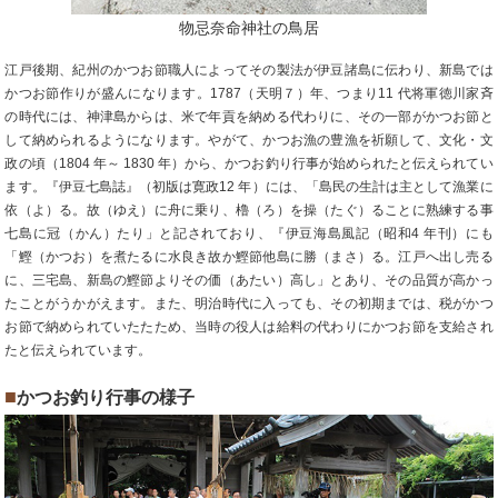
物忌奈命神社の鳥居
江戸後期、紀州のかつお節職人によってその製法が伊豆諸島に伝わり、新島では
かつお節作りが盛んになります。1787（天明７）年、つまり11 代将軍徳川家斉
の時代には、神津島からは、米で年貢を納める代わりに、その一部がかつお節と
して納められるようになります。やがて、かつお漁の豊漁を祈願して、文化・文
政の頃（1804 年～ 1830 年）から、かつお釣り行事が始められたと伝えられてい
ます。『伊豆七島誌』（初版は寛政12 年）には、「島民の生計は主として漁業に
依（よ）る。故（ゆえ）に舟に乗り、櫓（ろ）を操（たぐ）ることに熟練する事
七島に冠（かん）たり」と記されており、『伊豆海島風記（昭和4 年刊）にも
「鰹（かつお）を煮たるに水良き故か鰹節他島に勝（まさ）る。江戸へ出し売る
に、三宅島、新島の鰹節よりその価（あたい）高し」とあり、その品質が高かっ
たことがうかがえます。また、明治時代に入っても、その初期までは、税がかつ
お節で納められていたたため、当時の役人は給料の代わりにかつお節を支給され
たと伝えられています。
■
かつお釣り行事の様子