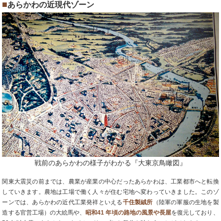
■
あらかわの近現代ゾーン
戦前のあらかわの様子がわかる『大東京鳥瞰図』
関東大震災の前までは、農業が産業の中心だったあらかわは、工業都市へと転換
していきます。農地は工場で働く人々が住む宅地へ変わっていきました。このゾ
ーンでは、あらかわの近代工業発祥といえる
千住製絨所
（陸軍の軍服の生地を製
造する官営工場）の大絵馬や、
昭和41 年頃の路地の風景や長屋
を復元しており、