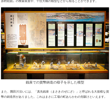
原村絵図』の検索装置や、千住大橋の模型などから知ることができます。
銭座での貨幣鋳造の様子を示した模型
また、隅田川沿いには、「真先銭座（まさきのぜにざ）」と呼ばれる大規模な貨
幣の鋳造所がありました。これはまさに工場の町あらかわの先駆けといえます。