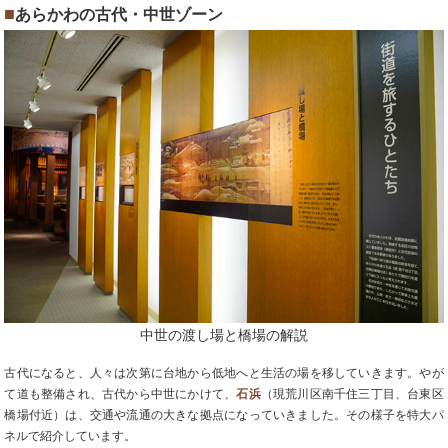
■
あらかわの古代・中世ゾーン
中世の渡し場と橋場の解説
古代になると、人々は次第に台地から低地へと生活の場を移していきます。やが
て道も整備され、古代から中世にかけて、
石浜
（現荒川区南千住三丁目、台東区
橋場付近）は、交通や流通の大きな拠点になっていきました。その様子を特大パ
ネルで紹介しています。