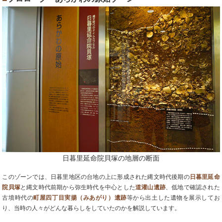
日暮里延命院貝塚の地層の断面
このゾーンでは、日暮里地区の台地の上に形成された縄文時代後期の
日暮里延命
院貝塚
と縄文時代前期から弥生時代を中心とした
道灌山遺跡
、低地で確認された
古墳時代の
町屋四丁目実揚（みあがり）遺跡
等から出土した遺物を展示してお
り、当時の人々がどんな暮らしをしていたのかを解説しています。