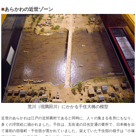
■
あらかわの近世ゾーン
荒川（現隅田川）にかかる千住大橋の模型
近世のあらかわは江戸の近郊農村であると同時に、人々の集まる名所にもなり、
多くの浮世絵に描かれました。千住は、五街道の日光交通の要所で、日本橋を出
て最初の宿場町・千住宿が置かれていました。栄えていた千住宿の様子は『小塚