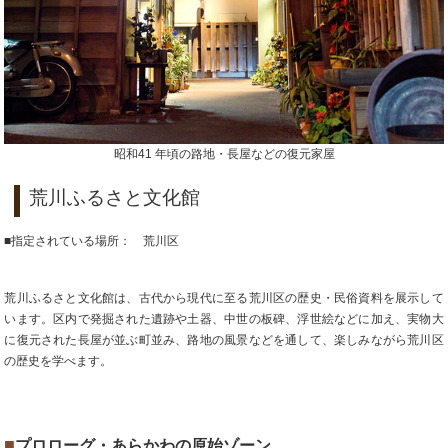
昭和41 年頃の路地・長屋などの復元家屋
荒川ふるさと文化館
■指定されている場所： 荒川区
荒川ふるさと文化館は、古代から現代に至る荒川区の歴史・民俗資料を展示して
います。区内で発掘された遺跡や土器、中世の板碑、浮世絵などに加え、実物大
に復元された長屋が並ぶ町並み、路地の風景などを通して、楽しみながら荒川区
の歴史を学べます。
■
プロローグ・あらかわの原始ゾーン