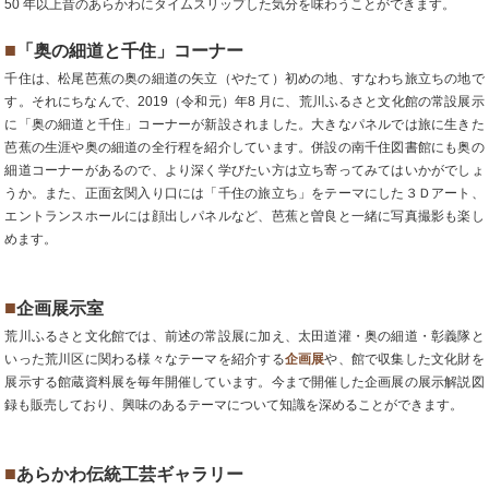
50 年以上昔のあらかわにタイムスリップした気分を味わうことができます。
■
「奥の細道と千住」コーナー
千住は、松尾芭蕉の奥の細道の矢立（やたて）初めの地、すなわち旅立ちの地で
す。それにちなんで、2019（令和元）年8 月に、荒川ふるさと文化館の常設展示
に「奥の細道と千住」コーナーが新設されました。大きなパネルでは旅に生きた
芭蕉の生涯や奥の細道の全行程を紹介しています。併設の南千住図書館にも奥の
細道コーナーがあるので、より深く学びたい方は立ち寄ってみてはいかがでしょ
うか。また、正面玄関入り口には「千住の旅立ち」をテーマにした３Ｄアート、
エントランスホールには顔出しパネルなど、芭蕉と曽良と一緒に写真撮影も楽し
めます。
■
企画展示室
荒川ふるさと文化館では、前述の常設展に加え、太田道灌・奥の細道・彰義隊と
いった荒川区に関わる様々なテーマを紹介する
企画展
や、館で収集した文化財を
展示する館蔵資料展を毎年開催しています。今まで開催した企画展の展示解説図
録も販売しており、興味のあるテーマについて知識を深めることができます。
■
あらかわ伝統工芸ギャラリー